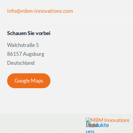
info@mbm-innovations.com
Schauen Sie vorbei
Walchstraße 5
86157 Augsburg
Deutschland
Google Maps
Produkte
Über
Links
uns