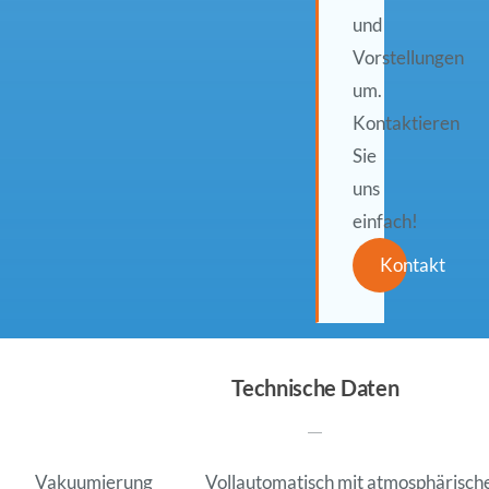
und
Vorstellungen
um.
Kontaktieren
Sie
uns
einfach!
Kontakt
Technische Daten
Vakuumierung
Vollautomatisch mit atmosphärisc