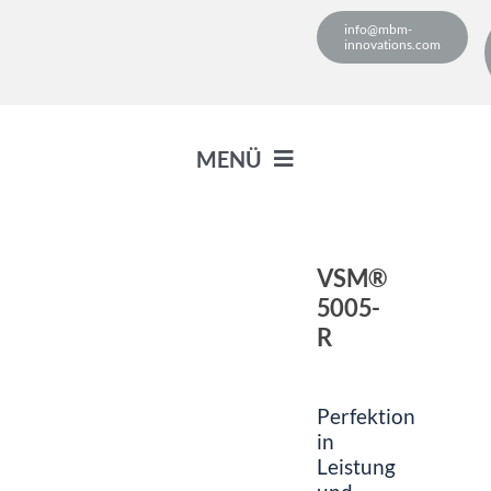
Zum
info@mbm-
Inhalt
innovations.com
springen
MENÜ
VSM® Vakuumsystem
VSM®
5005-
Verpackungslösungen
R
Branchenlösungen
Perfektion
in
Leistung
Nachhaltigkeit