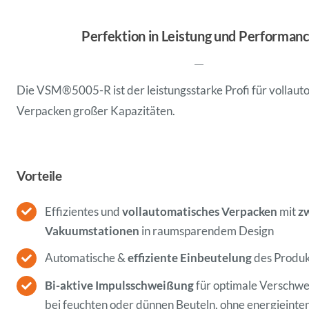
Perfektion in Leistung und Performan
Die VSM®5005-R ist der leistungsstarke Profi für vollaut
Verpacken großer Kapazitäten.
Vorteile
Effizientes und
vollautomatisches Verpacken
mit
z
Vakuumstationen
in raumsparendem Design
Automatische &
effiziente Einbeutelung
des Produk
Bi-aktive Impulsschweißung
für optimale Verschwe
bei feuchten oder dünnen Beuteln, ohne energieinte