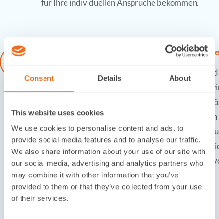
für Ihre individuellen Ansprüche bekommen.
Innovative Ideen und neuartige Lösungsansätz
Mit unserem differenzierten Portfolio an voll- und
Consent
Details
About
automatischen Verpackungsmaschinen decken wir 
Vielzahl an Anwendungsszenarien ab, doch die Lö
This website uses cookies
Stange“ kommen nicht für jeden Kunden und auch n
We use cookies to personalise content and ads, to
Produkt in Frage. Unsere hohe Flexibilität macht
provide social media features and to analyse our traffic.
für Sonderlösungen. Denn nicht selten hilft der Bl
We also share information about your use of our site with
Tellerrand – und macht Lösungen möglich, die zu
our social media, advertising and analytics partners who
waren.
may combine it with other information that you’ve
provided to them or that they’ve collected from your use
of their services.