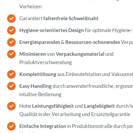
Vorheizen
Garantiert
faltenfreie Schweißnaht
Hygiene-orientiertes Design
für optimale Hygiene
Energiesparendes
&
Ressourcen-schonendes
Verp
Minimieren
von
Verpackungsmaterial
und
Produktverschwendung
Komplettlösung
aus Einbeutelstation und Vakuumst
Easy Handling
durch anwenderfreundliche, ergono
intuitive Bedienung
Hohe
Leistungsfähigkeit
und
Langlebigkeit
durch h
Qualität in der Verarbeitung und Ersatzteilgarantie
Einfache Integration
in Produktionsstraße durch pot