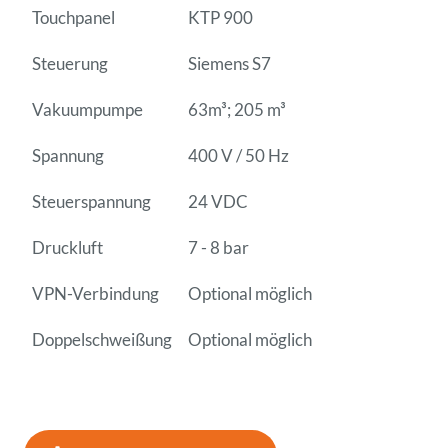
Touchpanel
KTP 900
Steuerung
Siemens S7
Vakuumpumpe
63m³; 205 m³
Spannung
400 V / 50 Hz
Steuerspannung
24 VDC
Druckluft
7 - 8 bar
VPN-Verbindung
Optional möglich
Doppelschweißung
Optional möglich