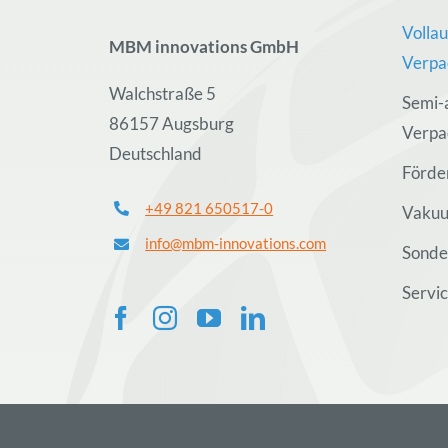
Volla
MBM innovations GmbH
Verpa
Walchstraße 5
Semi-
86157 Augsburg
Verpa
Deutschland
Förde
+49 821 650517-0
Vakuu
info@mbm-innovations.com
Sonde
Servi