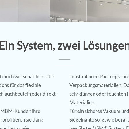
Ein System, zwei Lösunge
h noch wirtschaftlich – die
konstant hohe Packungs- und
ns für das flexible
Verpackungsmaterialien. Dan
chlauchbeuteln oder direkt
sehr dünnen oder feuchten F
Materialien.
rn MBM-Kunden ihre
Für ein sicheres Vakuum und
 profitieren sie dank
Siegelnähte sorgt wie bei 
design, sowie
bewährtes VSM® System. Do