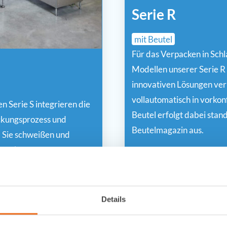
Serie R
mit Beutel
Für das Verpacken in Sch
Modellen unserer Serie R
innovativen Lösungen ve
vollautomatisch in vorkon
n Serie S integrieren die
Beutel erfolgt dabei sta
ackungsprozess und
Beutelmagazin aus.
. Sie schweißen und
rpackungsprozesses zu
VSM® 3005-R ans
rodukt wird dann wie
VSM® 5005-R ans
zur Vakuumeinheit
Details
VSM® 6000-R ans