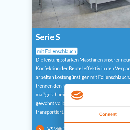
Serie S
mit Folienschlauch
Die leistungsstarken Maschinen unserer neue
Konfektion der Beutel effektiv in den Verp
arbeiten kostengünstigen mit Folienschlauch
trennen den Folienschlauch während des Ve
maßgeschneiderten Beuteln. Das jeweilige P
gewohnt vollautomatisch eingebeutelt und 
transportiert.
Consent
VSM® 3005-S ansehen