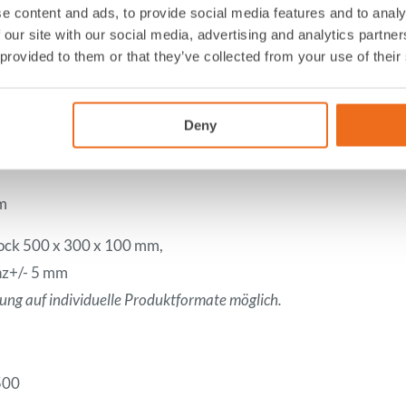
e content and ads, to provide social media features and to analy
 our site with our social media, advertising and analytics partn
tomatisch mit atmosphärischem Vakuum, 3 Vakuumstationen
 provided to them or that they’ve collected from your use of their
omatisch, mit getapten Beuteln
 - 14 Blöcke / Minute
Deny
× 5905 mm
m
ock 500 x 300 x 100 mm,
nz+/- 5 mm
ng auf individuelle Produktformate möglich.
500