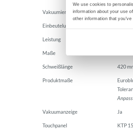
We use cookies to personalis
information about your use of
Vakuumierung
Vollau
other information that you’ve
Einbeutelung
Vollaut
Leistung
max. 13
Maße
5170 
Schweißlänge
420 m
Produktmaße
Eurobl
Tolera
Anpassu
Vakuumanzeige
Ja
Touchpanel
KTP 1