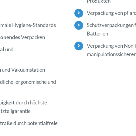
Produkten
Verpackung von pflanz
timale Hygiene-Standards
Schutzverpackungen fü
Batterien
honendes
Verpacken
Verpackung von Non-F
al
und
manipulationssichere
on und Vakuumstation
liche, ergonomische und
bigkeit
durch höchste
tzteilgarantie
traße durch potentialfreie