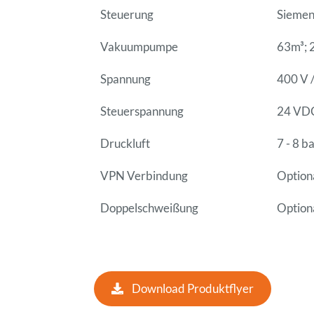
Steuerung
Siemen
Vakuumpumpe
63m³; 
Spannung
400 V 
Steuerspannung
24 VD
Druckluft
7 - 8 b
VPN Verbindung
Option
Doppelschweißung
Option
Download Produktflyer