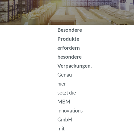
Nachhaltigkeit
Unternehmen
Besondere
Produkte
News
erfordern
besondere
Verpackungen.
Genau
hier
setzt die
MBM
innovations
GmbH
mit