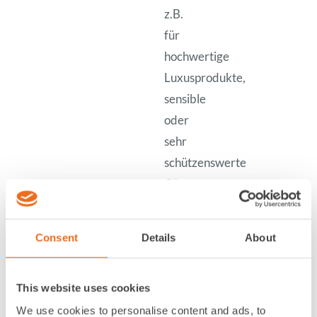
z.B.
für
hochwertige
Luxusprodukte,
sensible
oder
sehr
schützenswerte
Güter
Großvolumige
Transportverpackungen
Consent
Details
About
direkt
in
This website uses cookies
Boxen,
Kartons,
We use cookies to personalise content and ads, to