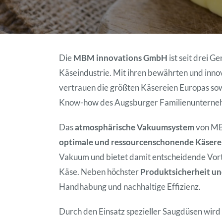
Die
MBM innovations GmbH
ist seit drei G
Käseindustrie. Mit ihren bewährten und inn
vertrauen die größten Käsereien Europas so
Know-how des Augsburger Familienunterne
Das
atmosphärische Vakuumsystem
von MBM
optimale und ressourcenschonende Käsere
Vakuum und bietet damit entscheidende Vort
Käse. Neben höchster
Produktsicherheit un
Handhabung und nachhaltige Effizienz.
Durch den Einsatz spezieller Saugdüsen wird 