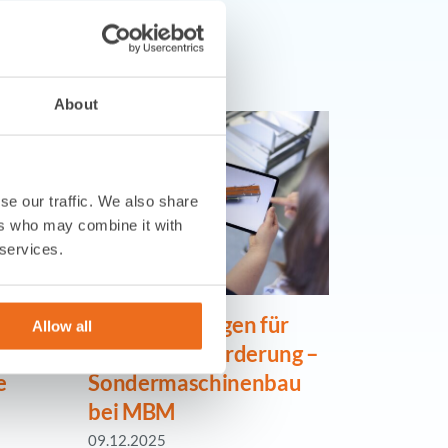
s
About
se our traffic. We also share
ers who may combine it with
 services.
Smarte Lösungen für
Vom er
Allow all
jede Herausforderung –
bis zur
e
Sondermaschinenbau
beson
bei MBM
Geschi
09.12.2025
18.06.202