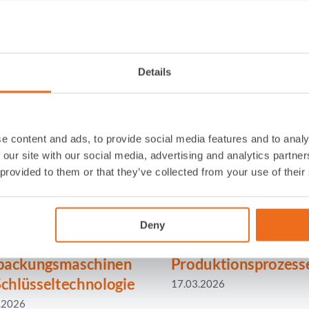
Weitere interessante New
Details
e content and ads, to provide social media features and to analy
 our site with our social media, advertising and analytics partn
 provided to them or that they’ve collected from your use of their
hhaltigkeit neu
Fördertechnik für
Deny
acht:
effiziente
packungsmaschinen
Produktionsprozess
Schlüsseltechnologie
17.03.2026
.2026