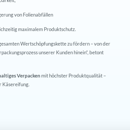
barkeit,
gerung von Folienabfällen
eichzeitig maximalem Produktschutz.
er gesamten Wertschöpfungskette zu fördern – von der
rpackungsprozess unserer Kunden hinein“, betont
altiges Verpacken
mit höchster Produktqualität –
r Käsereifung.