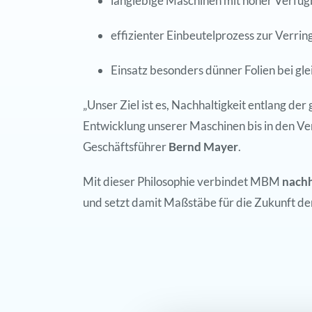
langlebige Maschinen mit hoher Verfüg
effizienter Einbeutelprozess zur Verrin
Einsatz besonders dünner Folien bei gl
„Unser Ziel ist es, Nachhaltigkeit entlang d
Entwicklung unserer Maschinen bis in den Ve
Geschäftsführer
Bernd Mayer
.
Mit dieser Philosophie verbindet MBM
nachh
und setzt damit Maßstäbe für die Zukunft de