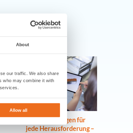
s
About
se our traffic. We also share
ers who may combine it with
 services.
Allow all
Smarte Lösungen für
Vom ers
jede Herausforderung –
bis zur