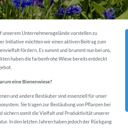
uf unserem Unternehmensgelände vorstellen zu
er Initiative möchten wir einen aktiven Beitrag zum
tenvielfalt fördern. Es summt und brummt nun bei uns,
kten haben die farbenfrohe Wiese bereits entdeckt
gebot.
rum eine Bienenwiese?
enen und andere Bestäuber sind essenziell für unser
osystem. Sie tragen zur Bestäubung von Pflanzen bei
d sichern somit die Vielfalt und Produktivität unserer
tur. In den letzten Jahren haben jedoch der Rückgang