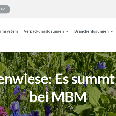
17-0
umsystem
Verpackungslösungen
Branchenlösungen
enwiese: Es summ
bei MBM