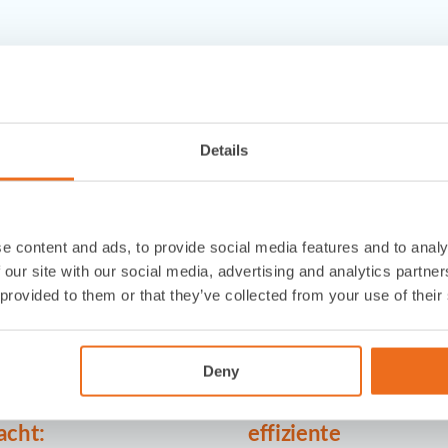
Weitere interessante New
Details
e content and ads, to provide social media features and to analy
 our site with our social media, advertising and analytics partn
 provided to them or that they’ve collected from your use of their
Deny
hhaltigkeit neu
Fördertechnik für
acht:
effiziente