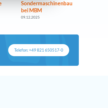
e
Sondermaschinenbau
besond
bei MBM
Geschi
09.12.2025
18.06.202
Telefon: +49 821 650517-0