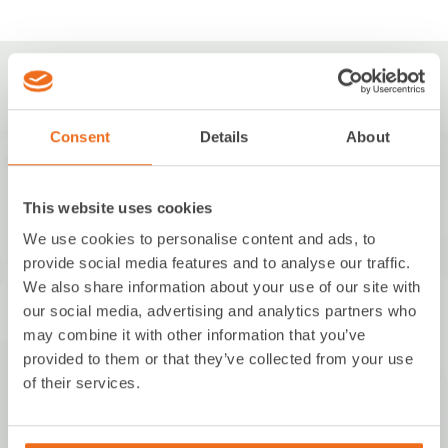
Consent
Details
About
MBM innovations GmbH
This website uses cookies
Walchstraße 5
We use cookies to personalise content and ads, to
provide social media features and to analyse our traffic.
86157 Augsburg
We also share information about your use of our site with
Deutschland
our social media, advertising and analytics partners who
may combine it with other information that you’ve
+49 821 650517-0
provided to them or that they’ve collected from your use
of their services.
info@mbm-innovations.com