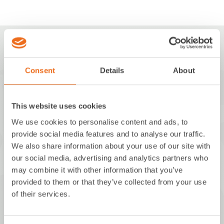
Consent
Details
About
MBM innovations GmbH
This website uses cookies
We use cookies to personalise content and ads, to
Walchstraße 5
provide social media features and to analyse our traffic.
86157 Augsburg
We also share information about your use of our site with
Deutschland
our social media, advertising and analytics partners who
may combine it with other information that you’ve
+49 821 650517-0
provided to them or that they’ve collected from your use
of their services.
info@mbm-innovations.com